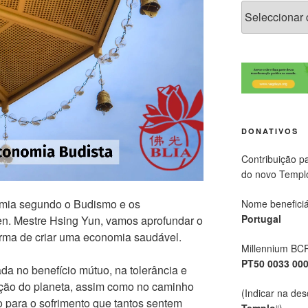
DONATIVOS
Contribuição p
do novo Templ
omia segundo o Budismo e os
Nome beneficiá
Portugal
n. Mestre Hsing Yun, vamos aprofundar o
rma de criar uma economia saudável.
Millennium BC
PT50 0033 00
a no benefício mútuo, na tolerância e
ação do planeta, assim como no caminho
(Indicar na des
 para o sofrimento que tantos sentem
Templo
“)