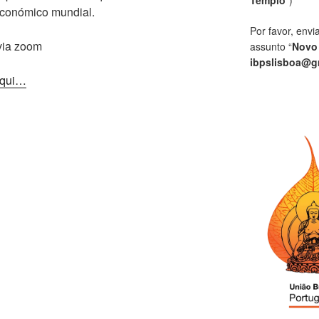
 económico mundial.
Por favor, envi
 via zoom
assunto “
Novo
ibpslisboa@g
 aqui…