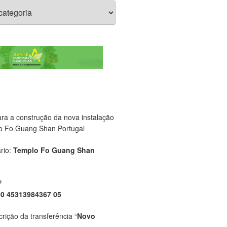
ara a construção da nova instalação
o Fo Guang Shan Portugal
rio:
Templo Fo Guang Shan
P
00 45313984367 05
crição da transferência “
Novo