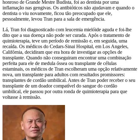
honroso de Grande Mestre Budista, foi ao dentista por uma
inflamação nas gengivas. Os antibióticos não ajudavam e quando o
dentista o viu novamente, ficou tão preocupado que ele,
pessoalmente, levou Tran para a sala de emergência.
Lá, Tran foi diagnosticado com leucemia mielóide aguda e foi-lhe
dito que a sua doença não pode ser curada. Após o tratamento de
quimioterapia, teve um período de remissão e, em seguida, uma
recaída. Os médicos do Cedars-Sinai Hospital, em Los Angeles,
Califórnia, decidiram que era hora de investigar as opções de
transplante. Quando não conseguiram encontrar uma combinação
perfeita para ele de medula óssea ou transplante de células
estaminais, os médicos de Tran escolheram uma opção relativamente
nova, um transplante para adultos com resultados promissores:
transplantes de cordão umbilical. Antes de Tran poder receber o seu
transplante de um doador compatível do sangue do cordão
umbilical, ele passou por outra ronda de quimioterapia para que
voltasse à remissão.