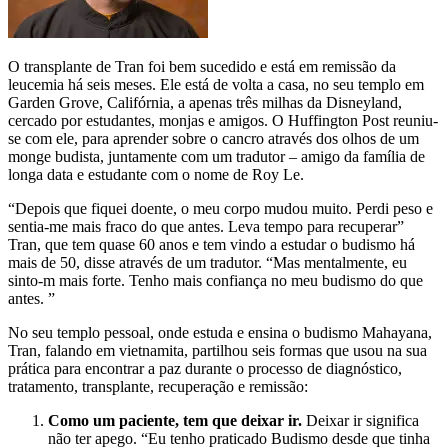
O transplante de Tran foi bem sucedido e está em remissão da
leucemia há seis meses. Ele está de volta a casa, no seu templo em
Garden Grove, Califórnia, a apenas três milhas da Disneyland,
cercado por estudantes, monjas e amigos. O Huffington Post reuniu-
se com ele, para aprender sobre o cancro através dos olhos de um
monge budista, juntamente com um tradutor – amigo da família de
longa data e estudante com o nome de Roy Le.
“Depois que fiquei doente, o meu corpo mudou muito. Perdi peso e
sentia-me mais fraco do que antes. Leva tempo para recuperar”
Tran, que tem quase 60 anos e tem vindo a estudar o budismo há
mais de 50, disse através de um tradutor. “Mas mentalmente, eu
sinto-m mais forte. Tenho mais confiança no meu budismo do que
antes. ”
No seu templo pessoal, onde estuda e ensina o budismo Mahayana,
Tran, falando em vietnamita, partilhou seis formas que usou na sua
prática para encontrar a paz durante o processo de diagnóstico,
tratamento, transplante, recuperação e remissão:
Como um paciente, tem que deixar ir.
Deixar ir significa
não ter apego. “Eu tenho praticado Budismo desde que tinha