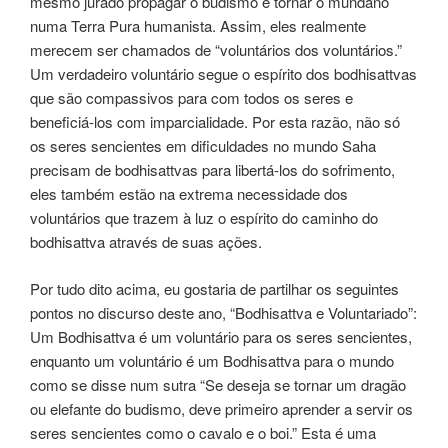
mesmo jurado propagar o budismo e tornar o mundano
numa Terra Pura humanista. Assim, eles realmente
merecem ser chamados de “voluntários dos voluntários.”
Um verdadeiro voluntário segue o espírito dos bodhisattvas
que são compassivos para com todos os seres e
beneficiá-los com imparcialidade. Por esta razão, não só
os seres sencientes em dificuldades no mundo Saha
precisam de bodhisattvas para libertá-los do sofrimento,
eles também estão na extrema necessidade dos
voluntários que trazem à luz o espírito do caminho do
bodhisattva através de suas ações.
Por tudo dito acima, eu gostaria de partilhar os seguintes
pontos no discurso deste ano, “Bodhisattva e Voluntariado”:
Um Bodhisattva é um voluntário para os seres sencientes,
enquanto um voluntário é um Bodhisattva para o mundo
como se disse num sutra “Se deseja se tornar um dragão
ou elefante do budismo, deve primeiro aprender a servir os
seres sencientes como o cavalo e o boi.” Esta é uma