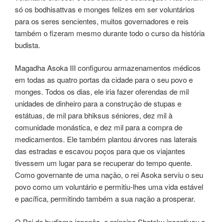
só os bodhisattvas e monges felizes em ser voluntários
para os seres sencientes, muitos governadores e reis
também o fizeram mesmo durante todo o curso da história
budista.
Magadha Asoka III configurou armazenamentos médicos
em todas as quatro portas da cidade para o seu povo e
monges. Todos os dias, ele iria fazer oferendas de mil
unidades de dinheiro para a construção de stupas e
estátuas, de mil para bhiksus séniores, dez mil à
comunidade monástica, e dez mil para a compra de
medicamentos. Ele também plantou árvores nas laterais
das estradas e escavou poços para que os viajantes
tivessem um lugar para se recuperar do tempo quente.
Como governante de uma nação, o rei Asoka serviu o seu
povo como um voluntário e permitiu-lhes uma vida estável
e pacífica, permitindo também a sua nação a prosperar.
O Pai do budismo japonês, o príncipe Shotoku incentivou o