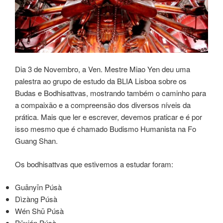
Dia 3 de Novembro, a Ven. Mestre Miao Yen deu uma
palestra ao grupo de estudo da BLIA Lisboa sobre os
Budas e Bodhisattvas, mostrando também o caminho para
a compaixão e a compreensão dos diversos níveis da
prática. Mais que ler e escrever, devemos praticar e é por
isso mesmo que é chamado Budismo Humanista na Fo
Guang Shan.
Os bodhisattvas que estivemos a estudar foram:
Guānyīn Púsà
Dìzàng Púsà
Wén Shū Púsà
Pǔxián Púsà