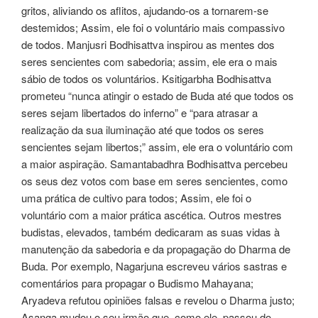
gritos, aliviando os aflitos, ajudando-os a tornarem-se
destemidos; Assim, ele foi o voluntário mais compassivo
de todos. Manjusri Bodhisattva inspirou as mentes dos
seres sencientes com sabedoria; assim, ele era o mais
sábio de todos os voluntários. Ksitigarbha Bodhisattva
prometeu “nunca atingir o estado de Buda até que todos os
seres sejam libertados do inferno” e “para atrasar a
realização da sua iluminação até que todos os seres
sencientes sejam libertos;” assim, ele era o voluntário com
a maior aspiração. Samantabadhra Bodhisattva percebeu
os seus dez votos com base em seres sencientes, como
uma prática de cultivo para todos; Assim, ele foi o
voluntário com a maior prática ascética. Outros mestres
budistas, elevados, também dedicaram as suas vidas à
manutenção da sabedoria e da propagação do Dharma de
Buda. Por exemplo, Nagarjuna escreveu vários sastras e
comentários para propagar o Budismo Mahayana;
Aryadeva refutou opiniões falsas e revelou o Dharma justo;
Asanga mudou o seu irmão que, como ele, passou do