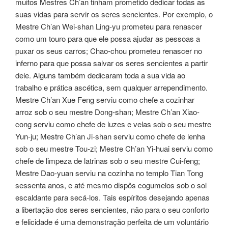
muitos Mestres Ch’an tinham prometido dedicar todas as
suas vidas para servir os seres sencientes. Por exemplo, o
Mestre Ch’an Wei-shan Ling-yu prometeu para renascer
como um touro para que ele possa ajudar as pessoas a
puxar os seus carros; Chao-chou prometeu renascer no
inferno para que possa salvar os seres sencientes a partir
dele. Alguns também dedicaram toda a sua vida ao
trabalho e prática ascética, sem qualquer arrependimento.
Mestre Ch’an Xue Feng serviu como chefe a cozinhar
arroz sob o seu mestre Dong-shan; Mestre Ch’an Xiao-
cong serviu como chefe de luzes e velas sob o seu mestre
Yun-ju; Mestre Ch’an Ji-shan serviu como chefe de lenha
sob o seu mestre Tou-zi; Mestre Ch’an Yi-huai serviu como
chefe de limpeza de latrinas sob o seu mestre Cui-feng;
Mestre Dao-yuan serviu na cozinha no templo Tian Tong
sessenta anos, e até mesmo dispôs cogumelos sob o sol
escaldante para secá-los. Tais espíritos desejando apenas
a libertação dos seres sencientes, não para o seu conforto
e felicidade é uma demonstração perfeita de um voluntário