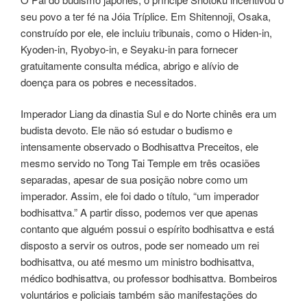
seu povo a ter fé na Jóia Tríplice. Em Shitennoji, Osaka,
construído por ele, ele incluiu tribunais, como o Hiden-in,
Kyoden-in, Ryobyo-in, e Seyaku-in para fornecer
gratuitamente consulta médica, abrigo e alívio de
doença para os pobres e necessitados.
Imperador Liang da dinastia Sul e do Norte chinês era um
budista devoto. Ele não só estudar o budismo e
intensamente observado o Bodhisattva Preceitos, ele
mesmo servido no Tong Tai Temple em três ocasiões
separadas, apesar de sua posição nobre como um
imperador. Assim, ele foi dado o título, “um imperador
bodhisattva.” A partir disso, podemos ver que apenas
contanto que alguém possui o espírito bodhisattva e está
disposto a servir os outros, pode ser nomeado um rei
bodhisattva, ou até mesmo um ministro bodhisattva,
médico bodhisattva, ou professor bodhisattva. Bombeiros
voluntários e policiais também são manifestações do