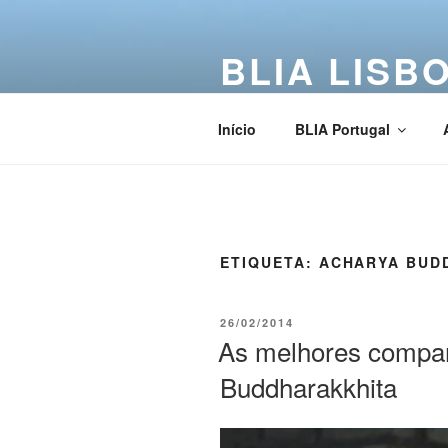
BLIA LISB
Buddha Light International Asso
Início
BLIA Portugal
ETIQUETA:
ACHARYA BUD
26/02/2014
As melhores compa
Buddharakkhita