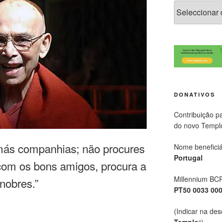
DONATIVOS
Contribuição p
do novo Templ
más companhias; não procures
Nome beneficiá
Portugal
 com os bons amigos, procura a
Millennium BC
nobres.”
PT50 0033 00
(Indicar na des
Templo
“)