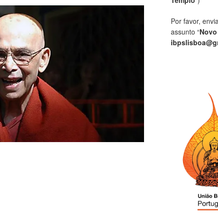
Por favor, envi
assunto “
Novo
ibpslisboa@g