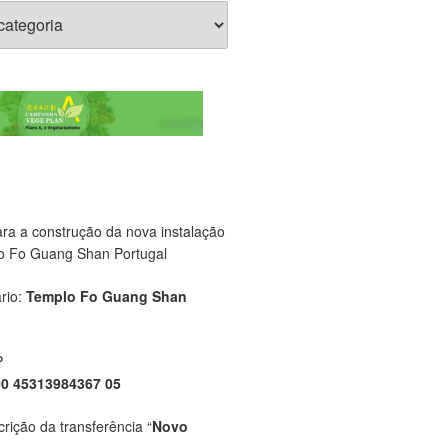
ara a construção da nova instalação
o Fo Guang Shan Portugal
rio:
Templo Fo Guang Shan
P
00 45313984367 05
crição da transferência “
Novo