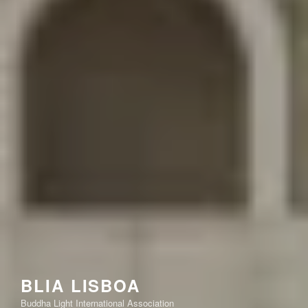
BLIA LISBOA
Buddha Light International Association