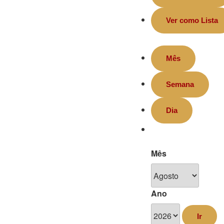
Ver como
Lista
Mês
Semana
Dia
Mês
Ano