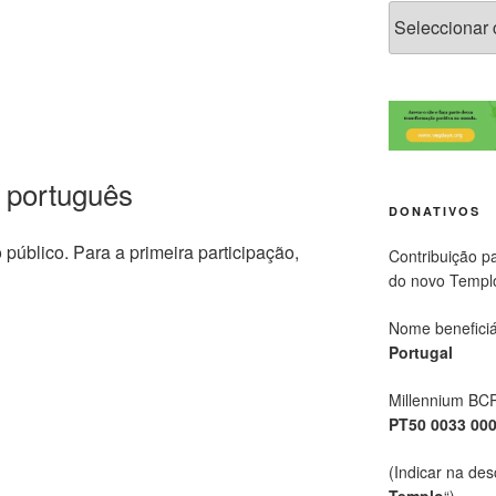
 português
DONATIVOS
o público. Para a primeira participação,
Contribuição p
do novo Templ
Nome beneficiá
Portugal
Millennium BC
PT50 0033 00
(Indicar na des
Templo
“)