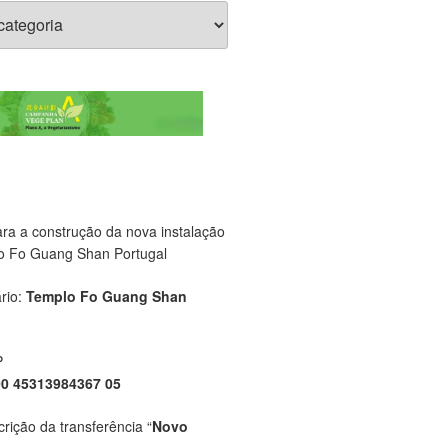
ara a construção da nova instalação
o Fo Guang Shan Portugal
rio:
Templo Fo Guang Shan
P
00 45313984367 05
crição da transferência “
Novo