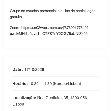
Grupo de estudos presencial e online de participação
gratuita.
Zoom:
https://us02web.zoom.us/j/87690177849?
pwd=MHl1a0Jva1hIOTFSTnY0OGV6eUNIZz09
Date :
17/10/2026
Horário:
10:30 - 11:30
(Europe/Lisbon)
Localização:
Rua Centieira, 35, 1800-056
Lisboa