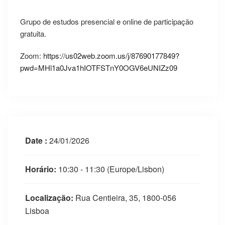
Grupo de estudos presencial e online de participação
gratuita.
Zoom:
https://us02web.zoom.us/j/87690177849?
pwd=MHl1a0Jva1hIOTFSTnY0OGV6eUNIZz09
Date :
24/01/2026
Horário:
10:30 - 11:30
(Europe/Lisbon)
Localização:
Rua Centieira, 35, 1800-056
Lisboa