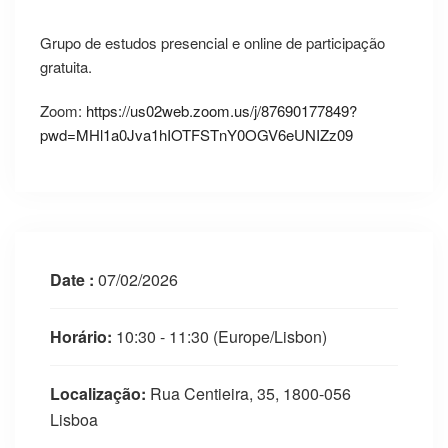
Grupo de estudos presencial e online de participação
gratuita.
Zoom:
https://us02web.zoom.us/j/87690177849?
pwd=MHl1a0Jva1hIOTFSTnY0OGV6eUNIZz09
Date :
07/02/2026
Horário:
10:30 - 11:30
(Europe/Lisbon)
Localização:
Rua Centieira, 35, 1800-056
Lisboa