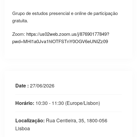
Grupo de estudos presencial e online de participação
gratuita.
Zoom:
https://us02web.zoom.us/j/87690177849?
pwd=MHl1a0Jva1hIOTFSTnY0OGV6eUNIZz09
Date :
27/06/2026
Horário:
10:30 - 11:30
(Europe/Lisbon)
Localização:
Rua Centieira, 35, 1800-056
Lisboa