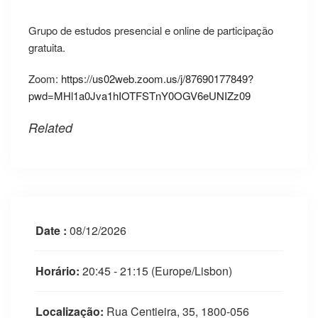
Grupo de estudos presencial e online de participação
gratuita.
Zoom:
https://us02web.zoom.us/j/87690177849?
pwd=MHl1a0Jva1hIOTFSTnY0OGV6eUNIZz09
Related
Date :
08/12/2026
Horário:
20:45 - 21:15
(Europe/Lisbon)
Localização:
Rua Centieira, 35, 1800-056