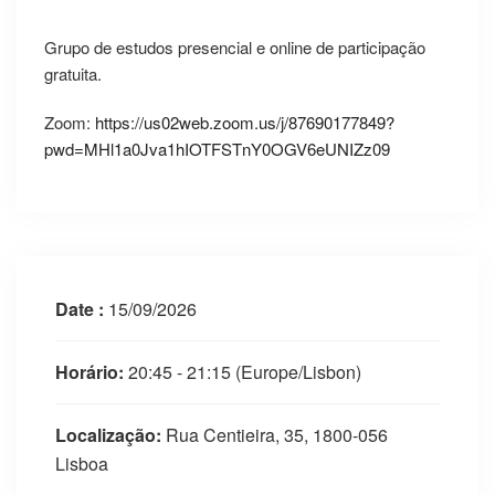
Grupo de estudos presencial e online de participação
gratuita.
Zoom:
https://us02web.zoom.us/j/87690177849?
pwd=MHl1a0Jva1hIOTFSTnY0OGV6eUNIZz09
Date :
15/09/2026
Horário:
20:45 - 21:15
(Europe/Lisbon)
Localização:
Rua Centieira, 35, 1800-056
Lisboa