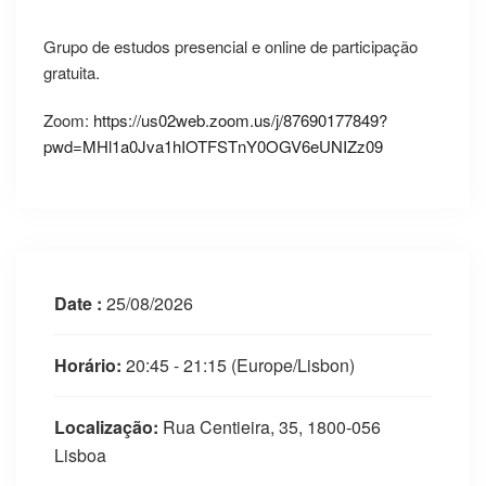
Grupo de estudos presencial e online de participação
gratuita.
Zoom:
https://us02web.zoom.us/j/87690177849?
pwd=MHl1a0Jva1hIOTFSTnY0OGV6eUNIZz09
Date :
25/08/2026
Horário:
20:45 - 21:15
(Europe/Lisbon)
Localização:
Rua Centieira, 35, 1800-056
Lisboa