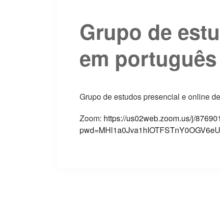
Grupo de est
em português
Grupo de estudos presencial e online de 
Zoom:
https://us02web.zoom.us/j/8769
pwd=MHl1a0Jva1hIOTFSTnY0OGV6eU