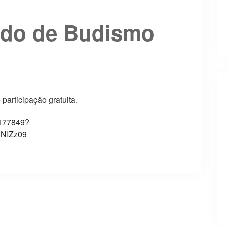
udo de Budismo
participação gratuita.
0177849?
NIZz09