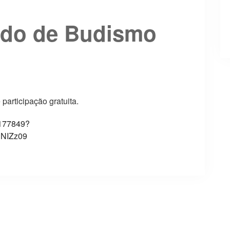
udo de Budismo
participação gratuita.
0177849?
NIZz09