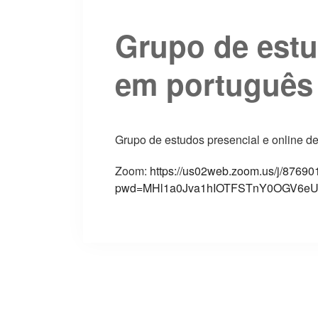
Grupo de est
em português
Grupo de estudos presencial e online de 
Zoom:
https://us02web.zoom.us/j/8769
pwd=MHl1a0Jva1hIOTFSTnY0OGV6eU