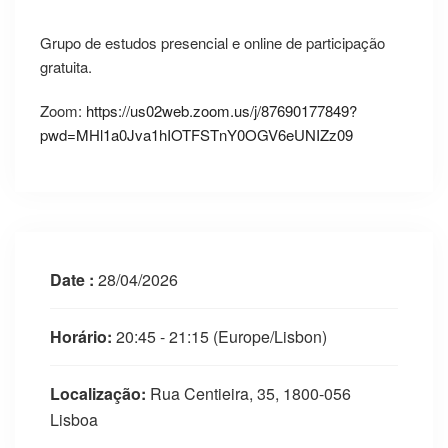
Grupo de estudos presencial e online de participação
gratuita.
Zoom:
https://us02web.zoom.us/j/87690177849?
pwd=MHl1a0Jva1hIOTFSTnY0OGV6eUNIZz09
Date :
28/04/2026
Horário:
20:45 - 21:15
(Europe/Lisbon)
Localização:
Rua Centieira, 35, 1800-056
Lisboa