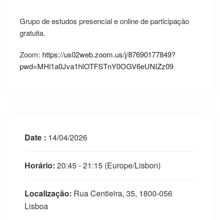
Grupo de estudos presencial e online de participação
gratuita.
Zoom:
https://us02web.zoom.us/j/87690177849?
pwd=MHl1a0Jva1hIOTFSTnY0OGV6eUNIZz09
Date :
14/04/2026
Horário:
20:45 - 21:15
(Europe/Lisbon)
Localização:
Rua Centieira, 35, 1800-056
Lisboa