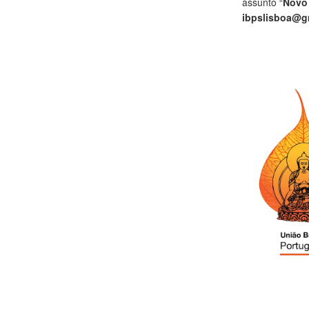
assunto “
Novo
ibpslisboa@g