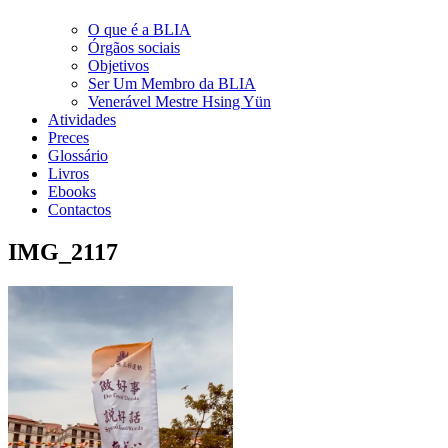
O que é a BLIA
Órgãos sociais
Objetivos
Ser Um Membro da BLIA
Venerável Mestre Hsing Yün
Atividades
Preces
Glossário
Livros
Ebooks
Contactos
IMG_2117