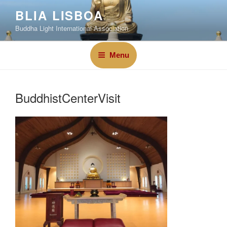
BLIA LISBOA
Buddha Light International Association
Menu
BuddhistCenterVisit