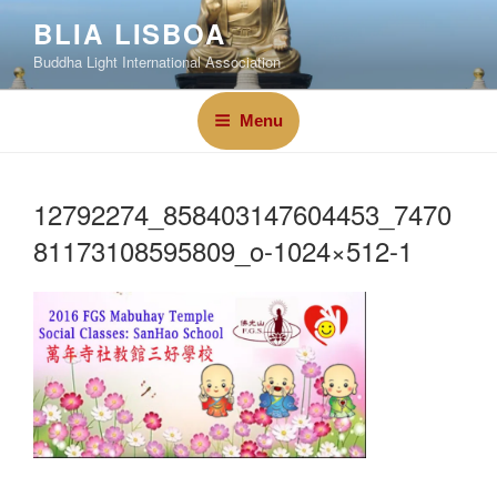
BLIA LISBOA
Buddha Light International Association
Menu
12792274_858403147604453_7470
81173108595809_o-1024×512-1