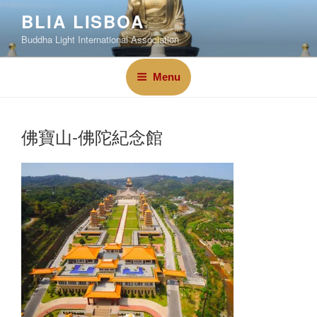
BLIA LISBOA
Buddha Light International Association
Menu
佛寶山-佛陀紀念館