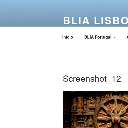
BLIA LISB
Buddha Light International Asso
Início
BLIA Portugal
Screenshot_12