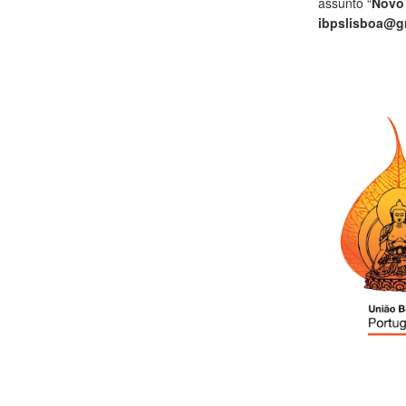
assunto “
Novo
ibpslisboa@g