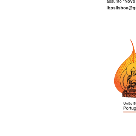
assunto “
Novo
ibpslisboa@g