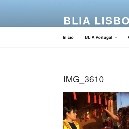
BLIA LISB
Buddha Light International Asso
Início
BLIA Portugal
IMG_3610