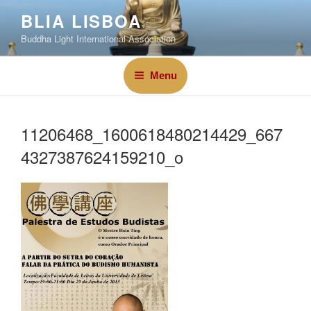
BLIA LISBOA
Buddha Light International Association
Menu
11206468_1600618480214429_667
4327387624159210_o