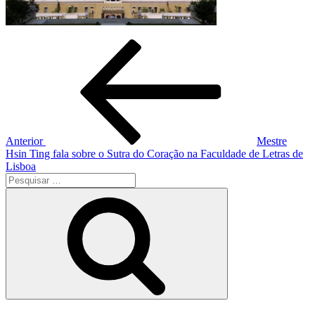
Navegação
Conteúdo
anterior
de
artigos
Anterior
Mestre
Hsin Ting fala sobre o Sutra do Coração na Faculdade de Letras de
Lisboa
Pesquisar
por:
Pesquisar