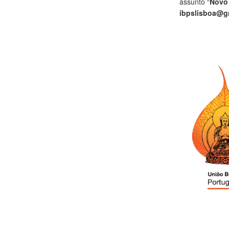
assunto “
Novo
ibpslisboa@g