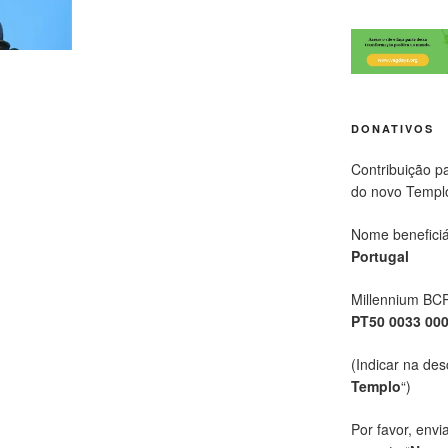
DONATIVOS
Contribuição p
do novo Templ
Nome beneficiá
Portugal
Millennium BC
PT50 0033 00
(Indicar na des
Templo
“)
Por favor, envi