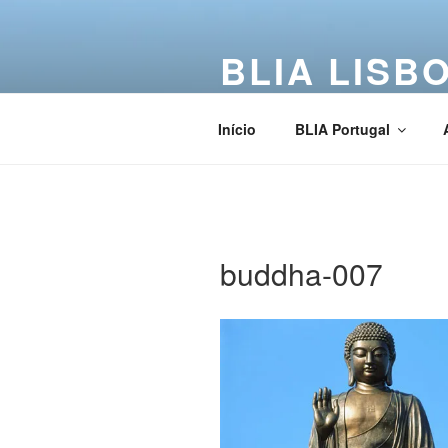
BLIA LISB
Buddha Light International Asso
Início
BLIA Portugal
buddha-007