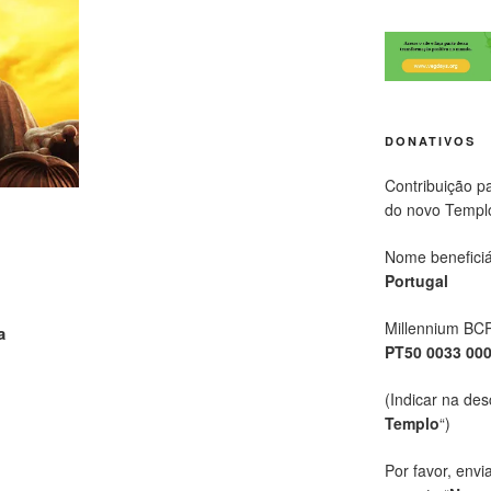
DONATIVOS
Contribuição p
do novo Templ
Nome beneficiá
Portugal
Millennium BC
a
PT50 0033 00
(Indicar na des
Templo
“)
Por favor, envi