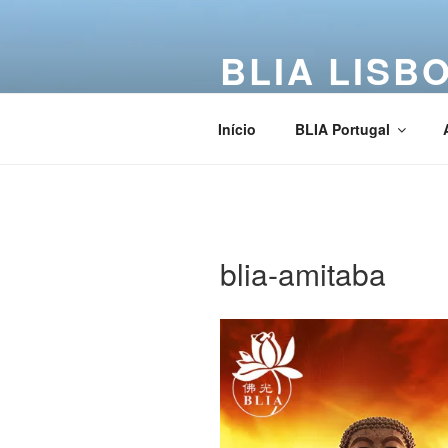
BLIA LISB
Buddha Light International Asso
Início
BLIA Portugal
blia-amitaba