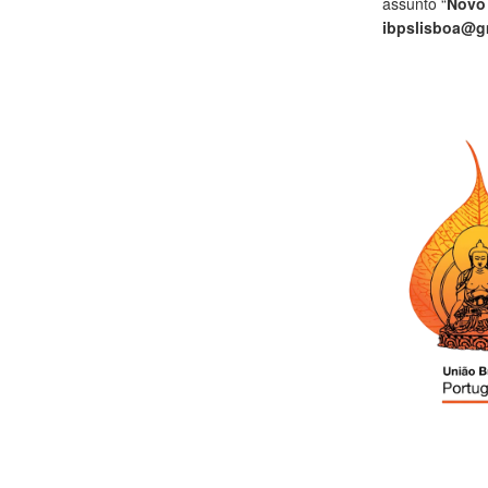
assunto “
Novo
ibpslisboa@g