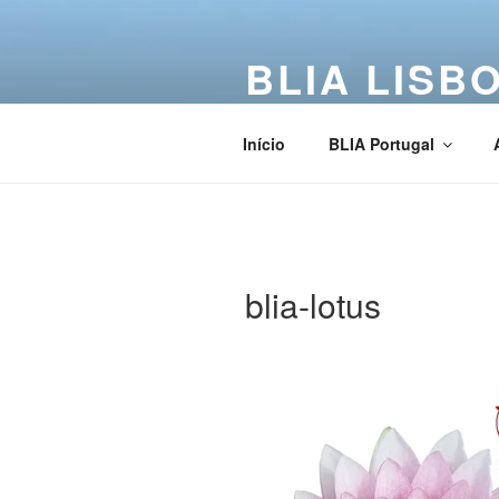
BLIA LISB
Buddha Light International Asso
Início
BLIA Portugal
blia-lotus