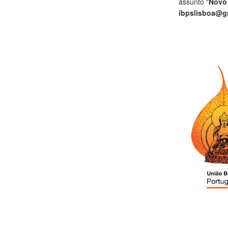
assunto “
Novo
ibpslisboa@g