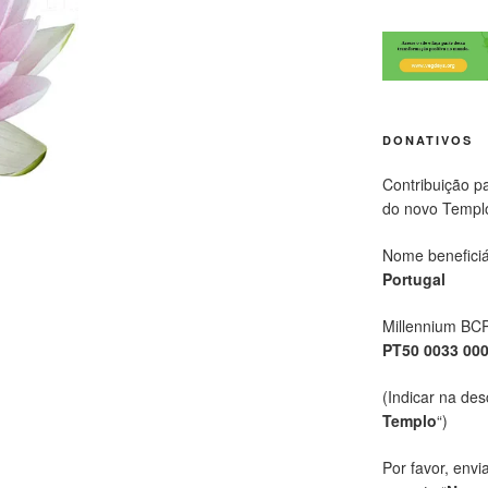
DONATIVOS
Contribuição p
do novo Templ
Nome beneficiá
Portugal
Millennium BC
PT50 0033 00
(Indicar na des
Templo
“)
Por favor, envi