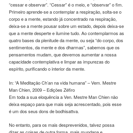
“cessar e observar”. “Cessar” é o meio, e “observar” o fim.
Primeiro aprende-se a contemplar a respiração, solta-se o
corpo e a mente, estando já concentrado na respiração,
deixa-se a mente pousar sobre um estado, depois deixa-se
que a mente desperte e ilumine tudo. Ao contemplarmos as
quatro bases da plenitude da mente, ou seja “do corpo, dos
sentimentos, da mente e dos dharmas”, sabemos que os
pensamentos mudam, que devemos aumentar a nossa
capacidade contemplativa e limpar as impurezas do
espírito, purificando o interior da mente.
In: “A Meditação Ch’an na vida humana” – Vem. Mestre
Man Chien, 2009 – Edições Zéfiro
Em toda a sua eloquência a Ven. Mestre Man Chien não
deixa espaço para que mais seja acrescentado, pois esse
é um dos seus dons de bodhisattva.
No entanto, para os mais desprevenidos, talvez possa
dizer as coisas de outra forma, mais mundana e,