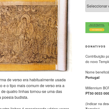
DONATIVOS
Contribuição p
do novo Templ
Nome beneficiá
Portugal
forma de verso era habitualmente usada
uto e o tipo mais comum de verso era a
Millennium BC
o de quatro linhas tornou-se uma das
PT50 0033 00
 poesia budista.
(Indicar na des
quatro linhas é mencionado várias vezes
Templo
“)