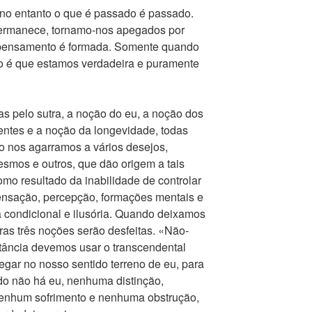
no entanto o que é passado é passado.
ermanece, tornamo-nos apegados por
m pensamento é formada. Somente quando
 é que estamos verdadeira e puramente
 pelo sutra, a noção do eu, a noção dos
entes e a noção da longevidade, todas
 nos agarramos a vários desejos,
esmos e outros, que dão origem a tais
mo resultado da inabilidade de controlar
ensação, percepção, formações mentais e
a condicional e ilusória. Quando deixamos
tras três noções serão desfeitas. «Não-
tância devemos usar o transcendental
pegar no nosso sentido terreno de eu, para
do não há eu, nenhuma distinção,
enhum sofrimento e nenhuma obstrução,