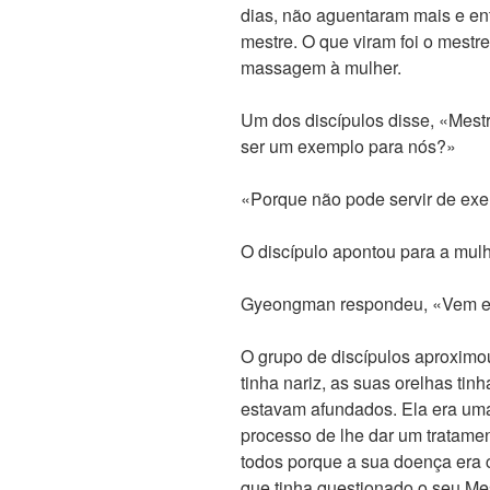
dias, não aguentaram mais e en
mestre. O que viram foi o mestr
massagem à mulher.
Um dos discípulos disse, «Mes
ser um exemplo para nós?»
«Porque não pode servir de exe
O discípulo apontou para a mul
Gyeongman respondeu, «Vem e 
O grupo de discípulos aproximou
tinha nariz, as suas orelhas ti
estavam afundados. Ela era uma
processo de lhe dar um tratam
todos porque a sua doença era 
que tinha questionado o seu Me