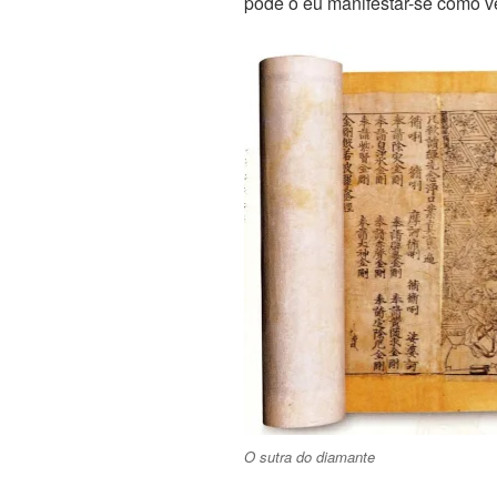
pode o eu manifestar-se como v
O sutra do diamante