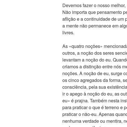
Devemos fazer o nosso melhor, 
Não importa que pensamento p
aflição e a continuidade de u
a mente não permanece em algo
livres.
As «quatro noções» mencionadas
outros, a noção dos seres senci
levantam a noção do eu. Quando
criamos a distinção entre nós m
noções. A noção de eu, surge co
os cinco agregados da forma, s
consciência, pela sua existênci
ir o apego à noção do eu, as ou
eu» é prajna. Também nesta ins
para praticar o que é terreno e 
praticar o não-eu. Apenas quan
nenhuma verdade ou mentira, n