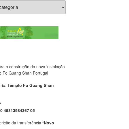
ara a construção da nova instalação
o Fo Guang Shan Portugal
rio:
Templo Fo Guang Shan
P
00 45313984367 05
crição da transferência “
Novo