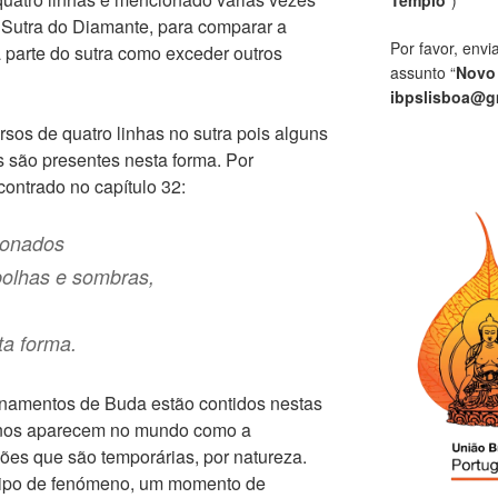
utra do Diamante, para comparar a
Por favor, envi
parte do sutra como exceder outros
assunto “
Novo
ibpslisboa@g
rsos de quatro linhas no sutra pois alguns
são presentes nesta forma. Por
ontrado no capítulo 32:
ionados
bolhas e sombras,
a forma.
inamentos de Buda estão contidos nestas
enos aparecem no mundo como a
es que são temporárias, por natureza.
ipo de fenómeno, um momento de