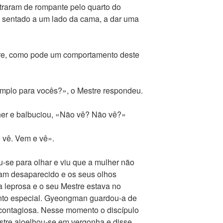
traram de rompante pelo quarto do
e sentado a um lado da cama, a dar uma
tre, como pode um comportamento deste
mplo para vocês?», o Mestre respondeu.
her e balbuciou, «Não vê? Não vê?»
vê. Vem e vê».
-se para olhar e viu que a mulher não
nham desaparecido e os seus olhos
 leprosa e o seu Mestre estava no
ento especial. Gyeongman guardou-a de
contagiosa. Nesse momento o discípulo
stre ajoelhou-se em vergonha e disse,