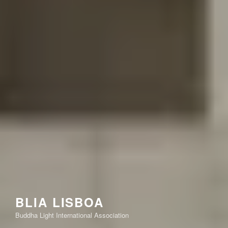
BLIA LISBOA
Buddha Light International Association