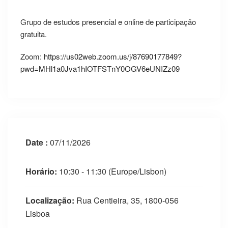
Grupo de estudos presencial e online de participação
gratuita.
Zoom:
https://us02web.zoom.us/j/87690177849?
pwd=MHl1a0Jva1hIOTFSTnY0OGV6eUNIZz09
Date :
07/11/2026
Horário:
10:30 - 11:30
(Europe/Lisbon)
Localização:
Rua Centieira, 35, 1800-056
Lisboa