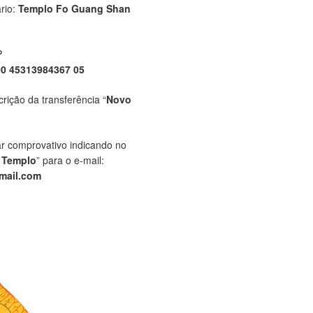
rio:
Templo Fo Guang Shan
P
00 45313984367 05
crição da transferência “
Novo
ar comprovativo indicando no
 Templo
” para o e-mail:
mail.com