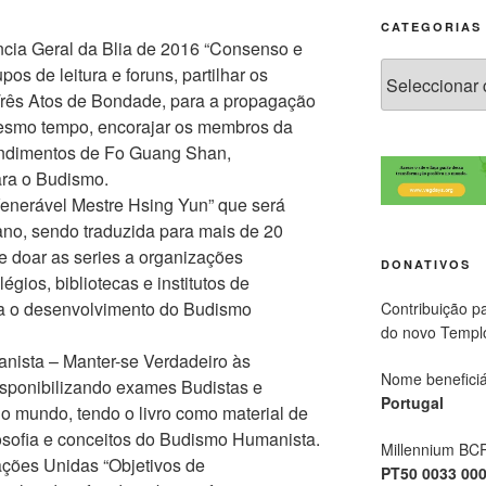
CATEGORIAS
cia Geral da Blia de 2016 “Consenso e
os de leitura e foruns, partilhar os
Três Atos de Bondade, para a propagação
esmo tempo, encorajar os membros da
endimentos de Fo Guang Shan,
ra o Budismo.
Venerável Mestre Hsing Yun” que será
no, sendo traduzida para mais de 20
e doar as series a organizações
DONATIVOS
gios, bibliotecas e institutos de
ra o desenvolvimento do Budismo
Contribuição p
do novo Templ
nista – Manter-se Verdadeiro às
Nome beneficiá
isponibilizando exames Budistas e
Portugal
 o mundo, tendo o livro como material de
losofia e conceitos do Budismo Humanista.
Millennium BC
ações Unidas “Objetivos de
PT50 0033 00