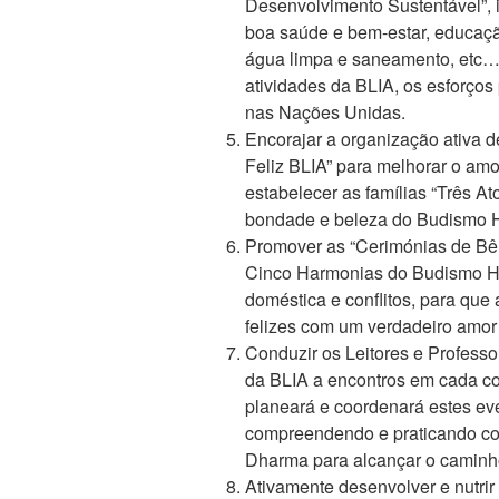
Desenvolvimento Sustentável”, i
boa saúde e bem-estar, educaçã
água limpa e saneamento, etc…
atividades da BLIA, os esforços 
nas Nações Unidas.
Encorajar a organização ativa 
Feliz BLIA” para melhorar o amor
estabelecer as famílias “Três A
bondade e beleza do Budismo 
Promover as “Cerimónias de Bê
Cinco Harmonias do Budismo Hu
doméstica e conflitos, para que 
felizes com um verdadeiro amor 
Conduzir os Leitores e Profess
da BLIA a encontros em cada con
planeará e coordenará estes ev
compreendendo e praticando co
Dharma para alcançar o caminh
Ativamente desenvolver e nutri