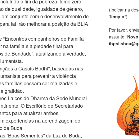
ncluindo o fim da pobreza, fome zero,
o de qualidade, igualdade de género,
(Indicar na des
 em conjunto com o desenvolvimento de
Templo
“)
para tal irão melhorar a posição da BLIA
Por favor, envi
assunto “
Novo
de “Encontros companheiros de Família
ibpslisboa@g
 na família e a piedade filial para
tos de Bondade”, atualizando a verdade,
Humanista.
nçãos a Casais Bodhi”, baseadas nas
manista para prevenir a violência
as famílias possam ser realizadas e
e gratidão.
ores Laicos de Dharma da Sede Mundial
tinente. O Escritório de Secretariado
entos para atualizar ambos,
m experiências na aprendizagem do
o de Buda.
r as “Boas Sementes” da Luz de Buda,