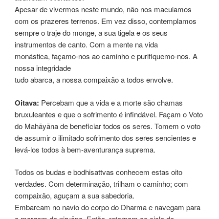
Apesar de vivermos neste mundo, não nos maculamos
com os prazeres terrenos. Em vez disso, contemplamos
sempre o traje do monge, a sua tigela e os seus
instrumentos de canto. Com a mente na vida
monástica, façamo-nos ao caminho e purifiquemo-nos. A
nossa integridade
tudo abarca, a nossa compaixão a todos envolve.
Oitava:
Percebam que a vida e a morte são chamas
bruxuleantes e que o sofrimento é infindável. Façam o Voto
do Mahāyāna de beneficiar todos os seres. Tomem o voto
de assumir o ilimitado sofrimento dos seres sencientes e
levá-los todos à bem-aventurança suprema.
Todos os budas e bodhisattvas conhecem estas oito
verdades. Com determinação, trilham o caminho; com
compaixão, aguçam a sua sabedoria.
Embarcam no navio do corpo do Dharma e navegam para
a margem do nirvāna. Então, retornam ao ciclo de