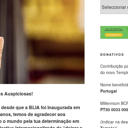
DONATIVOS
Contribuição p
do novo Templ
Nome beneficiá
Portugal
s Auspiciosas!
Millennium BC
s desde que a BLIA foi inaugurada em
PT50 0033 00
s anos, temos de agradecer aos
o o mundo pela tua determinação em
(Indicar na des
ectivo internacionalizado de “deixar a
Templo
“)