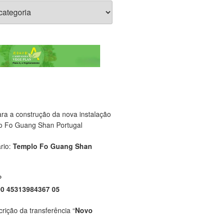
ara a construção da nova instalação
o Fo Guang Shan Portugal
rio:
Templo Fo Guang Shan
P
00 45313984367 05
crição da transferência “
Novo