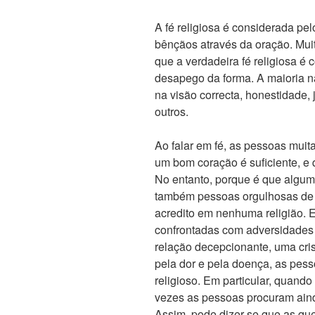
A fé religiosa é considerada p
bênçãos através da oração. Mu
que a verdadeira fé religiosa é 
desapego da forma. A maioria nã
na visão correcta, honestidade, 
outros.
Ao falar em fé, as pessoas muit
um bom coração é suficiente, e 
No entanto, porque é que algum 
também pessoas orgulhosas de s
acredito em nenhuma religião. E
confrontadas com adversidades
relação decepcionante, uma cri
pela dor e pela doença, as pes
religioso. Em particular, quando
vezes as pessoas procuram aind
Assim, pode dizer-se que as qu