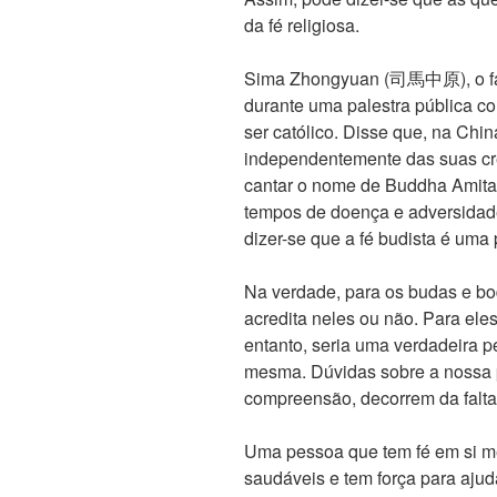
da fé religiosa.
Sima Zhongyuan (司馬中原), o fam
durante uma palestra pública c
ser católico. Disse que, na Chi
independentemente das suas cr
cantar o nome de Buddha Amita
tempos de doença e adversidade
dizer-se que a fé budista é uma 
Na verdade, para os budas e bo
acredita neles ou não. Para el
entanto, seria uma verdadeira p
mesma. Dúvidas sobre a nossa 
compreensão, decorrem da falta
Uma pessoa que tem fé em si m
saudáveis e tem força para ajud