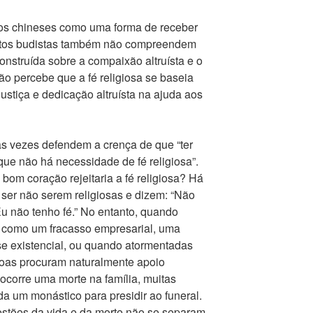
elos chineses como uma forma de receber
itos budistas também não compreendem
construída sobre a compaixão altruísta e o
o percebe que a fé religiosa se baseia
justiça e dedicação altruísta na ajuda aos
as vezes defendem a crença de que “ter
que não há necessidade de fé religiosa”.
bom coração rejeitaria a fé religiosa? Há
er não serem religiosas e dizem: “Não
u não tenho fé.” No entanto, quando
 como um fracasso empresarial, uma
se existencial, ou quando atormentadas
soas procuram naturalmente apoio
 ocorre uma morte na família, muitas
a um monástico para presidir ao funeral.
estões da vida e da morte não se separam