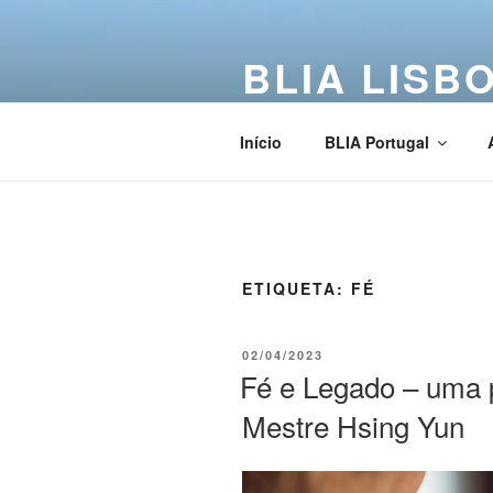
BLIA LISB
Buddha Light International Asso
Início
BLIA Portugal
ETIQUETA:
FÉ
02/04/2023
Fé e Legado – uma p
Mestre Hsing Yun