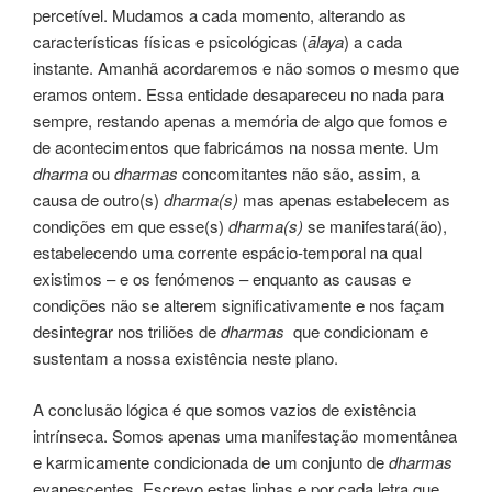
percetível. Mudamos a cada momento, alterando as
características físicas e psicológicas (
ālaya
) a cada
instante. Amanhã acordaremos e não somos o mesmo que
eramos ontem. Essa entidade desapareceu no nada para
sempre, restando apenas a memória de algo que fomos e
de acontecimentos que fabricámos na nossa mente. Um
dharma
ou
dharmas
concomitantes não são, assim, a
causa de outro(s)
dharma(s)
mas apenas estabelecem as
condições em que esse(s)
dharma(s)
se manifestará(ão),
estabelecendo uma corrente espácio-temporal na qual
existimos – e os fenómenos – enquanto as causas e
condições não se alterem significativamente e nos façam
desintegrar nos triliões de
dharmas
que condicionam e
sustentam a nossa existência neste plano.
A conclusão lógica é que somos vazios de existência
intrínseca. Somos apenas uma manifestação momentânea
e karmicamente condicionada de um conjunto de
dharmas
evanescentes. Escrevo estas linhas e por cada letra que