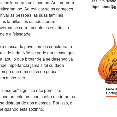
assunto “
Novo
tos tornaram-se sinceros. Ao tornarem-
ibpslisboa@g
tificaram-se. Ao retificar-se os corações,
tivar as pessoas, as suas famílias
 as famílias, os estados foram
vernar-se corretamente os estados, o
ade e a felicidade.
é à massa do povo, têm de considerar a
raiz de tudo. Não se pode dar o caso que
, aquilo que brotar dela se desenvolva
nde importância jamais foi cuidada
tempo que uma coisa de pouca
om muito zelo.
inceros” significa não permitir o
sinceramente um mau cheiro e adoramos
se disfrutar de nós mesmos. Por isso, o
se quando está sozinho.