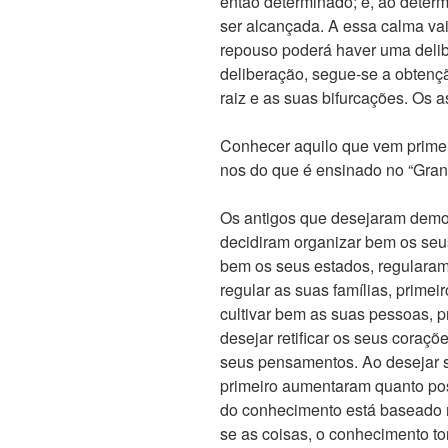
então determinado; e, ao deter
ser alcançada. A essa calma va
repouso poderá haver uma deli
deliberação, segue-se a obtenç
raiz e as suas bifurcações. Os 
Conhecer aquilo que vem primei
nos do que é ensinado no “Gra
Os antigos que desejaram demonst
decidiram organizar bem os seu
bem os seus estados, regularam 
regular as suas famílias, primei
cultivar bem as suas pessoas, p
desejar retificar os seus coraçõ
seus pensamentos. Ao desejar 
primeiro aumentaram quanto po
do conhecimento está baseado n
se as coisas, o conhecimento to