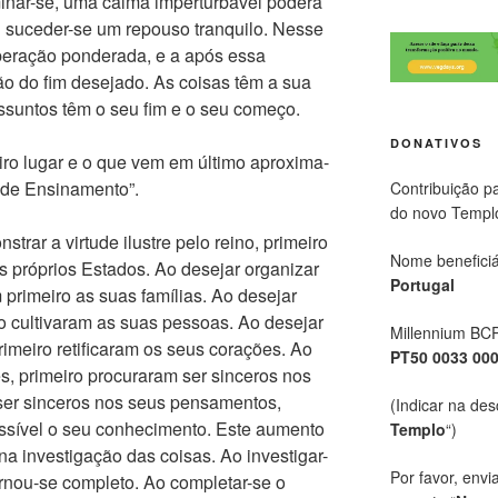
minar-se, uma calma imperturbável poderá
i suceder-se um repouso tranquilo. Nesse
beração ponderada, e a após essa
ão do fim desejado. As coisas têm a sua
assuntos têm o seu fim e o seu começo.
DONATIVOS
ro lugar e o que vem em último aproxima-
nde Ensinamento”.
Contribuição p
do novo Templ
rar a virtude ilustre pelo reino, primeiro
Nome beneficiá
s próprios Estados. Ao desejar organizar
Portugal
primeiro as suas famílias. Ao desejar
ro cultivaram as suas pessoas. Ao desejar
Millennium BC
rimeiro retificaram os seus corações. Ao
PT50 0033 00
es, primeiro procuraram ser sinceros nos
ser sinceros nos seus pensamentos,
(Indicar na des
ssível o seu conhecimento. Este aumento
Templo
“)
a investigação das coisas. Ao investigar-
Por favor, envi
rnou-se completo. Ao completar-se o