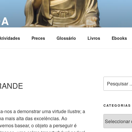
OA
ciation
Atividades
Preces
Glossário
Livros
Ebooks
GRANDE
CATEGORIAS
-nos a demonstrar uma virtude ilustre; a
na mais alta das excelências. Ao
emos basear, o objeto a perseguir é