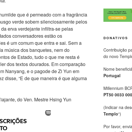
ita.
humilde que é permeado com a fragrância
 musgo verde sobem silenciosamente pelos
a erva verdejante infiltra-se pelas
dados conversadores estão os
DONATIVOS
es é um comum que entra e sai. Sem a
 da música dos banquetes, nem do
Contribuição p
do novo Templ
ntos de Estado, tudo o que me resta é
u ler dos textos dourados. Em comparação
Nome beneficiá
em Nanyang, e o pagode de Zi Yun em
Portugal
ez disse, “E de que maneira é que alguma
Millennium BC
PT50 0033 00
Viajante, do Ven. Mestre Hsing Yun
(Indicar na des
Templo
“)
Por favor, envi