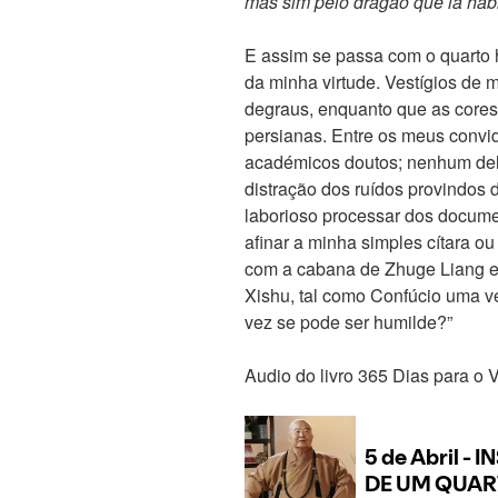
mas sim pelo dragão que lá hab
E assim se passa com o quarto 
da minha virtude. Vestígios de
degraus, enquanto que as cores d
persianas. Entre os meus convi
académicos doutos; nenhum del
distração dos ruídos provindos
laborioso processar dos docume
afinar a minha simples cítara o
com a cabana de Zhuge Liang 
Xishu, tal como Confúcio uma v
vez se pode ser humilde?”
Audio do livro 365 Dias para o 