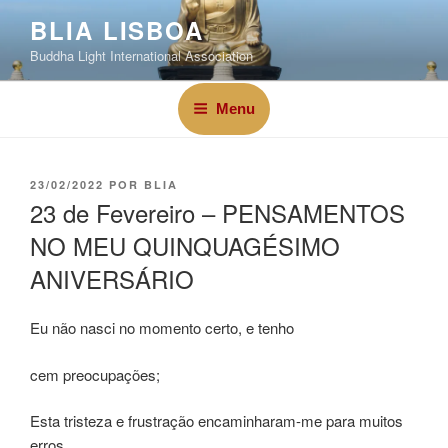
BLIA LISBOA
Buddha Light International Association
Menu
23/02/2022
POR
BLIA
23 de Fevereiro – PENSAMENTOS
NO MEU QUINQUAGÉSIMO
ANIVERSÁRIO
Eu não nasci no momento certo, e tenho
cem preocupações;
Esta tristeza e frustração encaminharam-me para muitos
erros.