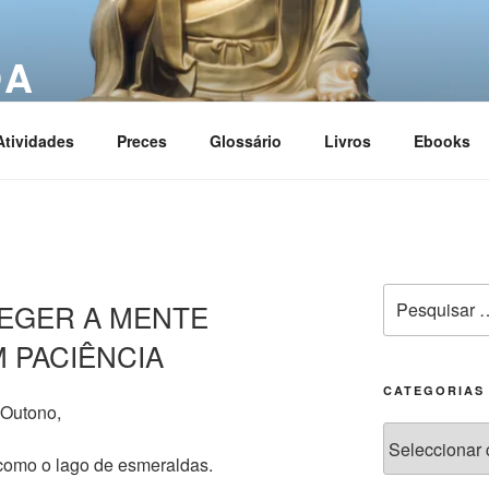
OA
ciation
Atividades
Preces
Glossário
Livros
Ebooks
OTEGER A MENTE
 PACIÊNCIA
CATEGORIAS
 Outono,
e como o lago de esmeraldas.