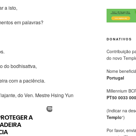
 a isto,
mentos em palavras?
DONATIVOS
os.
Contribuição p
do novo Templ
o do bodhisattva,
Nome beneficiá
Portugal
eira com a paciência.
Millennium BC
Viajante, do Ven. Mestre Hsing Yun
PT50 0033 00
(Indicar na des
Templo
“)
Por favor, envi