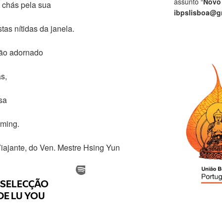
assunto “
Novo
 chás pela sua
ibpslisboa@g
tas nítidas da janela.
não adornado
s,
sa
ming.
Viajante, do Ven. Mestre Hsing Yun