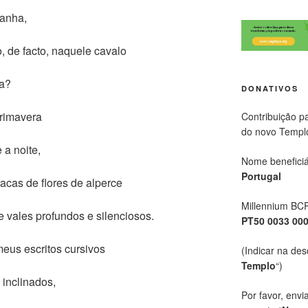
anha,
, de facto, naquele cavalo
da?
DONATIVOS
Primavera
Contribuição p
do novo Templ
a noite,
Nome beneficiá
Portugal
cas de flores de alperce
Millennium BC
 vales profundos e silenciosos.
PT50 0033 00
eus escritos cursivos
(Indicar na des
Templo
“)
inclinados,
Por favor, envi